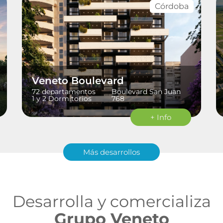
Córdoba
Veneto Boulevard
72 departamentos
Boulevard San Juan
1 y 2 Dormitorios
768
+ Info
Más desarrollos
Desarrolla y comercializa
Grupo Veneto