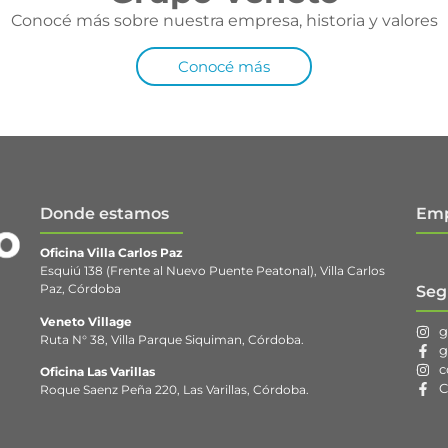
Conocé más sobre nuestra empresa, historia y valores
Conocé más
Donde estamos
Emp
Oficina Villa Carlos Paz
Esquiú 138 (Frente al Nuevo Puente Peatonal), Villa Carlos
Paz, Córdoba
Seg
Veneto Village
g
Ruta N° 38, Villa Parque Siquiman, Córdoba.
g
c
Oficina Las Varillas
C
Roque Saenz Peña 220, Las Varillas, Córdoba.