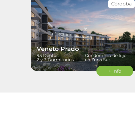
Córdoba
Veneto Prado
93 Deptos.
Condominio de lujo
2 y 3 Dormitorios.
en Zona Sur.
+ Info