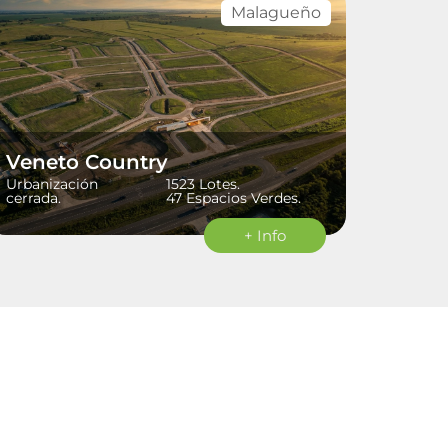
Malagueño
Veneto Country
Urbanización
1523 Lotes.
cerrada.
47 Espacios Verdes.
+ Info