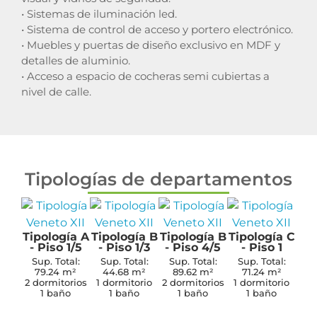
• Sistemas de iluminación led.
• Sistema de control de acceso y portero electrónico.
• Muebles y puertas de diseño exclusivo en MDF y
detalles de aluminio.
• Acceso a espacio de cocheras semi cubiertas a
nivel de calle.
Tipologías de departamentos
Tipología A
Tipología B
Tipología B
Tipología C
Tip
- Piso 1/5
- Piso 1/3
- Piso 4/5
- Piso 1
- 
Sup. Total:
Sup. Total:
Sup. Total:
Sup. Total:
Su
79.24 m²
44.68 m²
89.62 m²
71.24 m²
7
2 dormitorios
1 dormitorio
2 dormitorios
1 dormitorio
2 d
1 baño
1 baño
1 baño
1 baño