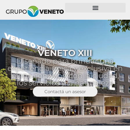
VENETO XIII
Diseñado para brindar una
experiencia única y exclusiva en
plena conexión con la ciudad,
los servicios y la naturaleza
Contactá un asesor